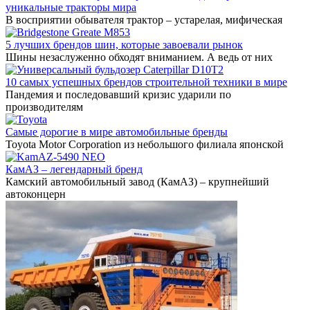
уникальные тракторы мира
В восприятии обывателя трактор – устарелая, мифическая
5 лучших брендов шин, которые завоевали рынок
Шины незаслуженно обходят вниманием. А ведь от них
10 самых успешных брендов строительной техники в мире
Пандемия и последовавший кризис ударили по
производителям
Самые дорогие в мире автомобильные бренды
Toyota Motor Corporation из небольшого филиала японской
КамАЗ – легендарный бренд
Камский автомобильный завод (КамАЗ) – крупнейший
автоконцерн